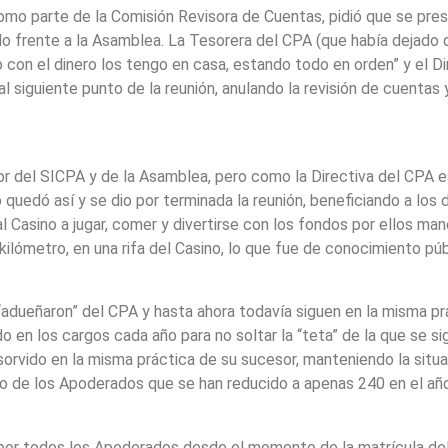
como parte de la Comisión Revisora de Cuentas, pidió que se pre
 frente a la Asamblea. La Tesorera del CPA (que había dejado de
con el dinero los tengo en casa, estando todo en orden” y el Dir
l siguiente punto de la reunión, anulando la revisión de cuentas
or del SICPA y de la Asamblea, pero como la Directiva del CPA e
uedó así y se dio por terminada la reunión, beneficiando a los d
 Casino a jugar, comer y divertirse con los fondos por ellos man
ilómetro, en una rifa del Casino, lo que fue de conocimiento púb
 “adueñaron” del CPA y hasta ahora todavía siguen en la misma pr
 en los cargos cada año para no soltar la “teta” de la que se si
sorvido en la misma práctica de su sucesor, manteniendo la situ
 de los Apoderados que se han reducido a apenas 240 en el añ
or todos los Apoderados desde el momento de la matrícula del