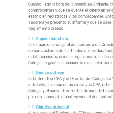
Cuando llegó la hora de la Asamblea Ordinaria, 
comprobantes y que se cuente el dinero en saldo
están bien registradas y los comprobantes junto 
Tesorera ya presentó su informe y que se pase a
Reglamento creado.
A quien beneficia
Esa situación produjo el descontento del Cread
de aprovecharse de los fondos manejados, todo q
establecimiento, quienes regularmente se iban al
Colegio se ganó una camioneta roja nueva, cero k
Que se obtiene
Esta Directiva CPA y el Director del Colegio se
entre ellos mismos como directivos CPA, rotando
Colegio y el nuevo director fue de inmediato ab
por este concepto, manteniendo el descontento
Objetivo principal
a) Hacer que el Reglamento CPA sea conocido p