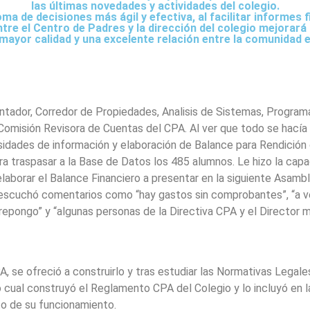
las últimas novedades y actividades del colegio.
 de decisiones más ágil y efectiva, al facilitar informes f
tre el Centro de Padres y la dirección del colegio mejorará
ayor calidad y una excelente relación entre la comunidad ed
ontador, Corredor de Propiedades, Analisis de Sistemas, Progra
Comisión Revisora de Cuentas del CPA. Al ver que todo se hacía “a 
sidades de información y elaboración de Balance para Rendición 
ara traspasar a la Base de Datos los 485 alumnos. Le hizo la capa
elaborar el Balance Financiero a presentar en la siguiente Asambl
escuchó comentarios como “hay gastos sin comprobantes”, “a ve
epongo” y “algunas personas de la Directiva CPA y el Director 
, se ofreció a construirlo y tras estudiar las Normativas Legal
cual construyó el Reglamento CPA del Colegio y lo incluyó en la
o de su funcionamiento.