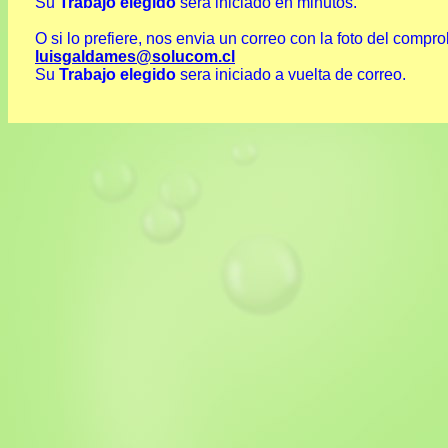
Su
Trabajo elegido
sera iniciado en minutos.
O si lo prefiere, nos envia un correo con la foto del compr
luisgaldames@solucom.cl
Su
Trabajo elegido
sera iniciado a vuelta de correo.