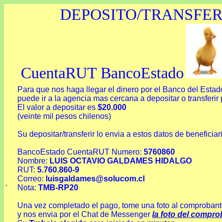
DEPOSITO/TRANSFER
CuentaRUT BancoEstado
Para que nos haga llegar el dinero por el Banco del Estad
puede ir a la agencia mas cercana a depositar o transferir p
El valor a depositar es
$20.000
(veinte mil pesos chilenos)
Su depositar/transferir lo envia a estos datos de beneficiar
BancoEstado CuentaRUT Numero:
5760860
Nombre:
LUIS OCTAVIO GALDAMES HIDALGO
RUT:
5.760.860-9
Correo:
luisgaldames@solucom.cl
.
Nota:
TMB-RP20
Una vez completado el pago, tome una foto al comprobant
y nos envia por el Chat de Messenger
la foto del compr