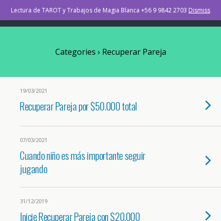
TAROT Osorno Chile
Lectura de TAROT y Trabajos de Magia Blanca +56 9 9842 2703
Dismiss
Categories ›
Recuperar Pareja
19/03/2021
Recuperar Pareja por $50.000 total
07/03/2021
Cuando niño es más importante seguir
jugando
31/12/2019
Inicie Recuperar Pareja con $20.000