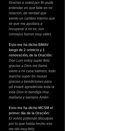
Gracias a usted por fin pude
entender en que falle en mi
relacion, de verdad que
siento un cambio interno que
se que me ayudara a
recuperar a mi ex, sus
consejos fueron muy utiles.
Esto me ha dicho BMAV
luego de 2 reinicio y 1
renovación, de la Oración:
Don Luis estoy super feliz
gracias a Dios me llama
viene a mi casa salimos, todo
marcha super bn muxas
gracias y bendiciones para
ud estaré agradecida toda la
vida Dios lo bendiga Hoy ,
mañana y siempre Amén
Esto me ha dicho MCSM el
primer dia de la Oración:
El volvió pidiendo disculpas
por lo que había hecho eso
me ido muy feliz