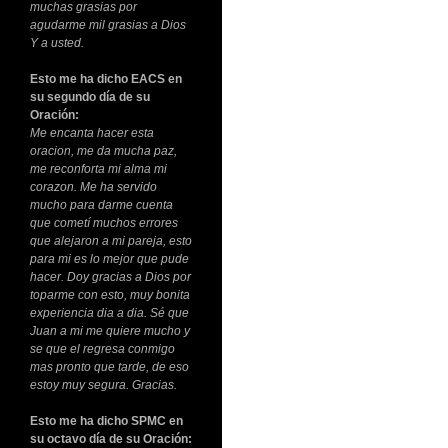
muchas grasias por
agudarme mil grasias a Dios
Y a usted.
Esto me ha dicho EACS en
su segundo día de su
Oración:
Me encanta hacer esta
oracion, me da mucha paz,
me reconforta mi alma mi
corazon. Me ha servido
mucho para darme cuenta
que cometí muchos errores
que alejaron a mi pareja, esto
para mi es lo mejor que pude
hacer. Doy gracias a Dios por
toparme con esto, muy bonita
experiencia dia a dia. Sé que
Juan a mi me quiere mucho y
se que el regresa conmigo
mas pronto que tarde, de eso
estoy muy segura. Gracias.
Esto me ha dicho SPMC en
su octavo día de su Oración: