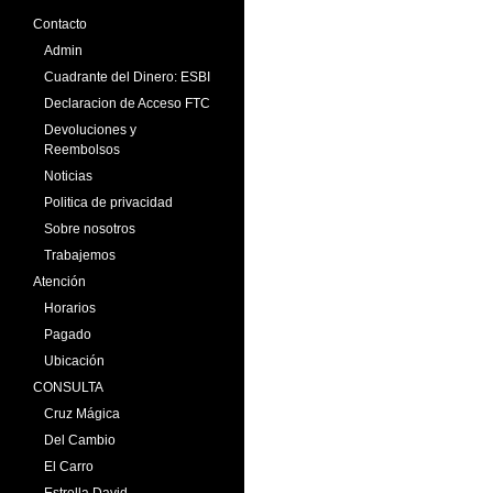
Contacto
Admin
Cuadrante del Dinero: ESBI
Declaracion de Acceso FTC
Devoluciones y
Reembolsos
Noticias
Politica de privacidad
Sobre nosotros
Trabajemos
Atención
Horarios
Pagado
Ubicación
CONSULTA
Cruz Mágica
Del Cambio
El Carro
Estrella David