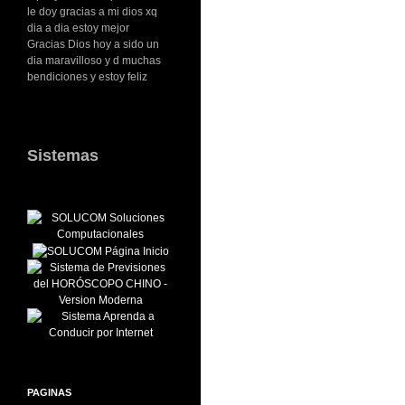
le doy gracias a mi dios xq
dia a dia estoy mejor
Gracias Dios hoy a sido un
dia maravilloso y d muchas
bendiciones y estoy feliz
Sistemas
PAGINAS