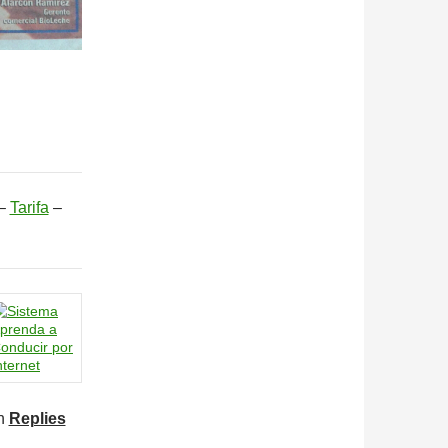
–
Tarifa
–
n
Replies