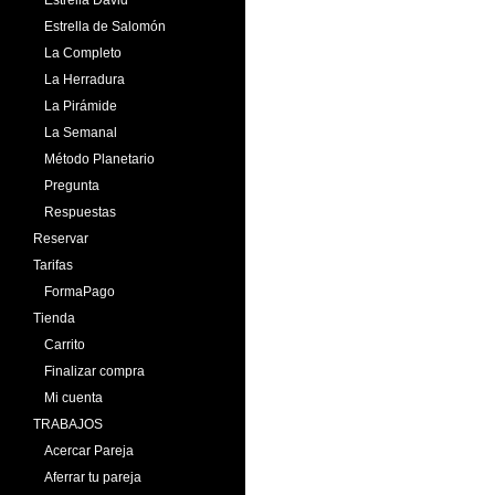
Estrella de Salomón
La Completo
La Herradura
La Pirámide
La Semanal
Método Planetario
Pregunta
Respuestas
Reservar
Tarifas
FormaPago
Tienda
Carrito
Finalizar compra
Mi cuenta
TRABAJOS
Acercar Pareja
Aferrar tu pareja