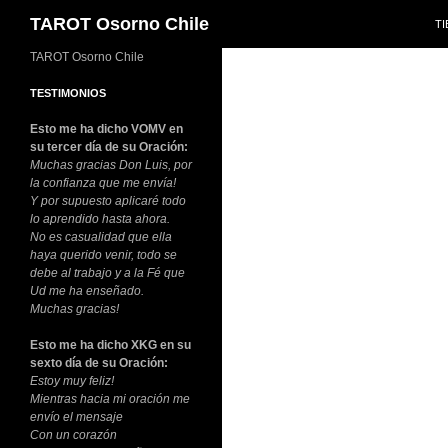
SA
Buscar
TAROT Osorno Chile
T
TAROT Osorno Chile
TESTIMONIOS
Esto me ha dicho VOMV en
su tercer día de su Oración:
Muchas gracias Don Luis, por
la confianza que me envía!
Y por supuesto aplicaré todo
lo aprendido hasta ahora.
No es casualidad que ella
haya querido venir, todo se
debe al trabajo y a la Fé que
Ud me ha enseñado.
Muchas gracias!
Esto me ha dicho XKG en su
sexto día de su Oración:
Estoy muy feliz!
Mientras hacia mi oración me
envío el mensaje
Con un corazón