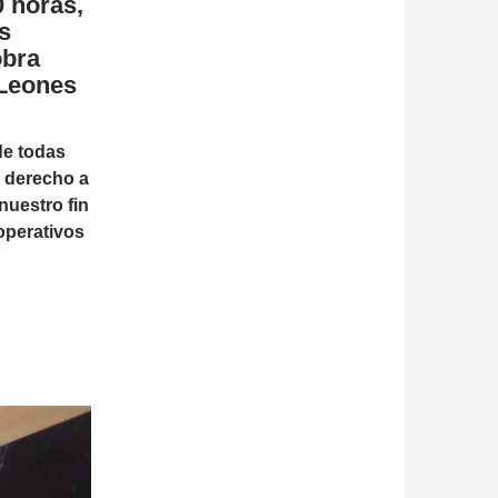
0 horas,
s
obra
 Leones
de todas
a derecho a
nuestro fin
operativos