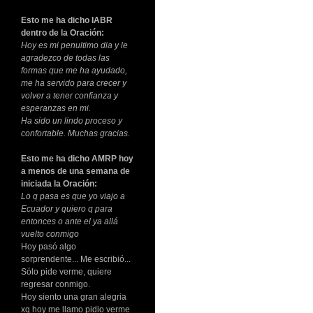
Esto me ha dicho IABR
dentro de la Oración:
Hoy es mi penultimo dia y le
agradezco de todas las
formas que me ha ayudado,
me ha servido para crecer y
volver a tener confianza y
esperanzas en mi.
Ha sido un lindo proceso y
confortable. Muchas gracias.
Esto me ha dicho AMRP hoy
a menos de una semana de
iniciada la Oración:
Lo q pasa es que yo viajo a
Ecuador y quiero q para
entonces o ante el ya allá
vuelto conmigo
Hoy pasó algo
sorprendente... Me escribió...
Sólo pide verme, quiere
regresar conmigo.
Hoy siento una gran alegria
xq hoy me llamo pidio verme