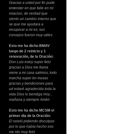
Gracias a usted por fin pude
entender en que falle en mi
relacion, de verdad que
siento un cambio interno que
se que me ayudara a
recuperar a mi ex, sus
consejos fueron muy utiles.
Esto me ha dicho BMAV
luego de 2 reinicio y 1
renovación, de la Oración:
Don Luis estoy super feliz
gracias a Dios me llama
viene a mi casa salimos, todo
marcha super bn muxas
gracias y bendiciones para
ud estaré agradecida toda la
vida Dios lo bendiga Hoy ,
mañana y siempre Amén
Esto me ha dicho MCSM el
primer dia de la Oración:
El volvió pidiendo disculpas
por lo que había hecho eso
me ido muy feliz