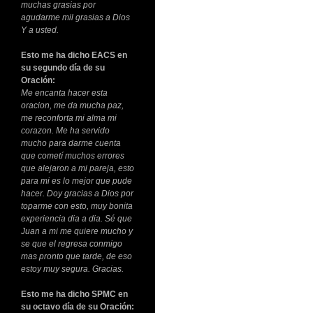
muchas grasias por
agudarme mil grasias a Dios
Y a usted.
Esto me ha dicho EACS en
su segundo día de su
Oración:
Me encanta hacer esta
oracion, me da mucha paz,
me reconforta mi alma mi
corazon. Me ha servido
mucho para darme cuenta
que cometí muchos errores
que alejaron a mi pareja, esto
para mi es lo mejor que pude
hacer. Doy gracias a Dios por
toparme con esto, muy bonita
experiencia dia a dia. Sé que
Juan a mi me quiere mucho y
se que el regresa conmigo
mas pronto que tarde, de eso
estoy muy segura. Gracias.
Esto me ha dicho SPMC en
su octavo día de su Oración: