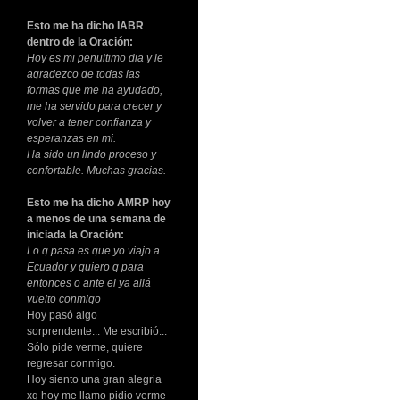
Esto me ha dicho IABR
dentro de la Oración:
Hoy es mi penultimo dia y le
agradezco de todas las
formas que me ha ayudado,
me ha servido para crecer y
volver a tener confianza y
esperanzas en mi.
Ha sido un lindo proceso y
confortable. Muchas gracias.
Esto me ha dicho AMRP hoy
a menos de una semana de
iniciada la Oración:
Lo q pasa es que yo viajo a
Ecuador y quiero q para
entonces o ante el ya allá
vuelto conmigo
Hoy pasó algo
sorprendente... Me escribió...
Sólo pide verme, quiere
regresar conmigo.
Hoy siento una gran alegria
xq hoy me llamo pidio verme