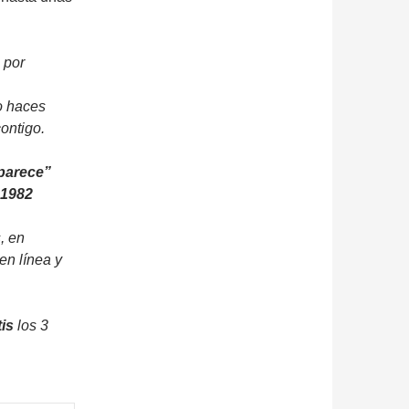
 por
o haces
ontigo.
parece”
1982
, en
en línea y
tis
los 3