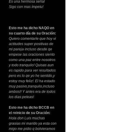
Es una hermosa señal
Sigo con mas ímpetu!
Esto me ha dicho NAQO en
su cuarto día de su Oración:
Quiero comentarle que hoy vi
actitudes super positivas de
mi pareja incluso desde qe
empese las oraciones siento
como una paz entre nosotros
y todo tranquilo! Quisas aun
es rapido para ver resultados
pero es lo qe yo he sentido,y
estoy muy feliz!. El ha estado
muy pasivo,tranquilo,incluso
ambos!! Y antes era de todos
los dias peleas!
Esto me ha dicho BCCB en
el reinicio de su Oración:
Hola don Luis muchas
grasias mi marido ya esta con
migo me pidio q bolvieramos