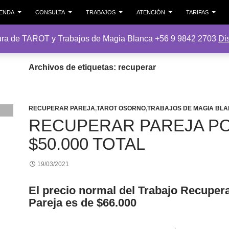
ALTAR AL CONTENIDO
IENDA
CONSULTA
TRABAJOS
ATENCIÓN
TARIFAS
ura de TAROT y Trabajos de Magia Blanca +56 9 9842 2703
Di
Archivos de etiquetas: recuperar
RECUPERAR PAREJA
,
TAROT OSORNO
,
TRABAJOS DE MAGIA BL
RECUPERAR PAREJA P
$50.000 TOTAL
19/03/2021
El precio normal del Trabajo Recuper
Pareja es de $66.000