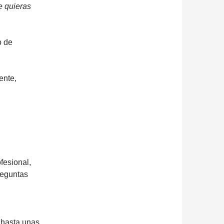
e quieras
o de
ente,
ofesional,
reguntas
 hasta unas