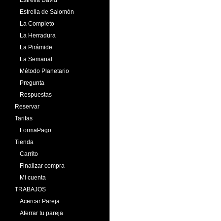
Estrella de Salomón
La Completo
La Herradura
La Pirámide
La Semanal
Método Planetario
Pregunta
Respuestas
Reservar
Tarifas
FormaPago
Tienda
Carrito
Finalizar compra
Mi cuenta
TRABAJOS
Acercar Pareja
Aferrar tu pareja