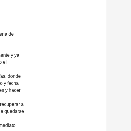
vena de
mente y ya
 el
afas, donde
o y fecha
es y hacer
 recuperar a
rle quedarse
nmediato