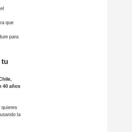
el
ara que
dure para
 tu
hile,
e 40 años
 quieres
 usando la