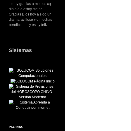
le doy gracias a mi dios xq
dia a dia estoy mejor
Gracias Dios hoy a sido un
dia maravilloso y d muchas
bendiciones y estoy feliz
Sistemas
PAGINAS