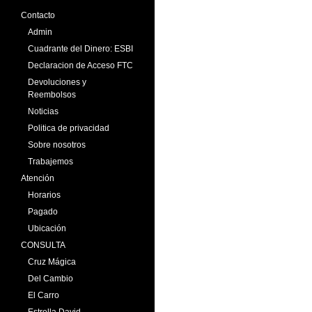
Contacto
Admin
Cuadrante del Dinero: ESBI
Declaracion de Acceso FTC
Devoluciones y
Reembolsos
Noticias
Politica de privacidad
Sobre nosotros
Trabajemos
Atención
Horarios
Pagado
Ubicación
CONSULTA
Cruz Mágica
Del Cambio
El Carro
Estrella David