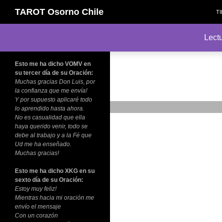
S
Buscar
TAROT Osorno Chile
T
TAROT Osorno Chile
Lect
TESTIMONIOS
Esto me ha dicho VOMV en
su tercer día de su Oración:
Muchas gracias Don Luis, por
la confianza que me envía!
Y por supuesto aplicaré todo
lo aprendido hasta ahora.
No es casualidad que ella
haya querido venir, todo se
debe al trabajo y a la Fé que
Ud me ha enseñado.
Muchas gracias!
Esto me ha dicho XKG en su
sexto día de su Oración:
Estoy muy feliz!
Mientras hacia mi oración me
envío el mensaje
Con un corazón