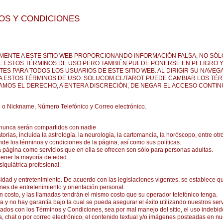
OS Y CONDICIONES
MENTE A ESTE SITIO WEB PROPORCIONANDO INFORMACIÓN FALSA, NO SÓL
DE ESTOS TÉRMINOS DE USO PERO TAMBIÉN PUEDE PONERSE EN PELIGRO Y
S PARA TODOS LOS USUARIOS DE ESTE SITIO WEB. AL DIRIGIR SU NAVEG
PTA ESTOS TÉRMINOS DE USO. SOLUCOM.CL/TAROT PUEDE CAMBIAR LOS TÉ
MOS EL DERECHO, A ENTERA DISCRECIÓN, DE NEGAR EL ACCESO CONTINU
e o Nickname, Número Telefónico y Correo electrónico.
 nunca serán compartidos con nadie
rias, incluida la astrología, la neurología, la cartomancia, la horóscopo, entre otr
nde los términos y condiciones de la página, así como sus políticas.
a página como servicios que en ella se ofrecen son sólo para personas adultas.
 tener la mayoría de edad.
iquiátrica profesional.
idad y entretenimiento. De acuerdo con las legislaciones vigentes, se establece q
ines de entretenimiento y orientación personal.
ún costo, y las llamadas tendrán el mismo costo que su operador telefónico tenga.
 y no hay garantía bajo la cual se pueda asegurar el éxito utilizando nuestros serv
ados con los Términos y Condiciones, sea por mal manejo del sitio, el uso indebid
, chat o por correo electrónico, el contenido textual y/o imágenes posteadas en nue