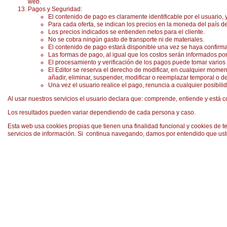
web.
Pagos y Seguridad:
El contenido de pago es claramente identificable por el usuario,
Para cada oferta, se indican los precios en la moneda del país de
Los precios indicados se entienden netos para el cliente.
No se cobra ningún gasto de transporte ni de materiales.
El contenido de pago estará disponible una vez se haya confirma
Las formas de pago, al igual que los costos serán informados por
El procesamiento y verificación de los pagos puede tomar varios d
El Editor se reserva el derecho de modificar, en cualquier momen
añadir, eliminar, suspender, modificar o reemplazar temporal o def
Una vez el usuario realice el pago, renuncia a cualquier posibil
​Al usar nuestros servicios el usuario declara que: comprende, entiende y está
​​Los resultados pueden variar dependiendo de cada persona y caso.
Esta web usa cookies propias que tienen una finalidad funcional y cookies de t
servicios de información. Si continua navegando, damos por entendido que us