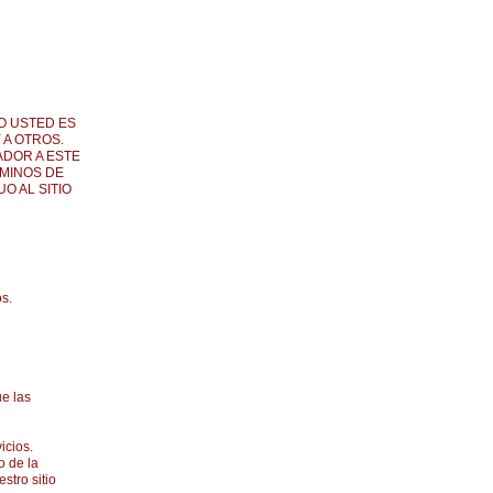
O USTED ES
 A OTROS.
ADOR A ESTE
RMINOS DE
O AL SITIO
os.
ue las
icios.
o de la
stro sitio