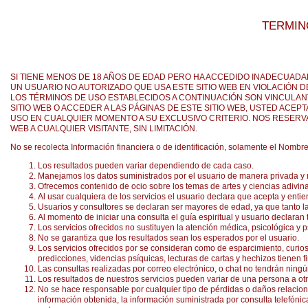
TERMIN
SI TIENE MENOS DE 18 AÑOS DE EDAD PERO HA ACCEDIDO INADECUADA
UN USUARIO NO AUTORIZADO QUE USA ESTE SITIO WEB EN VIOLACIÓN 
LOS TÉRMINOS DE USO ESTABLECIDOS A CONTINUACIÓN SON VINCULANTE
SITIO WEB O ACCEDER A LAS PÁGINAS DE ESTE SITIO WEB, USTED ACE
USO EN CUALQUIER MOMENTO A SU EXCLUSIVO CRITERIO. NOS RESERVA
WEB A CUALQUIER VISITANTE, SIN LIMITACIÓN.
No se recolecta Información financiera o de identificación, solamente el Nombr
Los resultados pueden variar dependiendo de cada caso.
Manejamos los datos suministrados por el usuario de manera privada y
Ofrecemos contenido de ocio sobre los temas de artes y ciencias adivinato
Al usar cualquiera de los servicios el usuario declara que acepta y entie
Usuarios y consultores se declaran ser mayores de edad, ya que tanto l
Al momento de iniciar una consulta el guía espiritual y usuario declaran
Los servicios ofrecidos no sustituyen la atención médica, psicológica y ps
No se garantiza que los resultados sean los esperados por el usuario.
Los servicios ofrecidos por se consideran como de esparcimiento, curios
predicciones, videncias psíquicas, lecturas de cartas y hechizos tienen f
Las consultas realizadas por correo electrónico, o chat no tendrán ning
Los resultados de nuestros servicios pueden variar de una persona a otra
No se hace responsable por cualquier tipo de pérdidas o daños relacion
información obtenida, la información suministrada por consulta telefónica