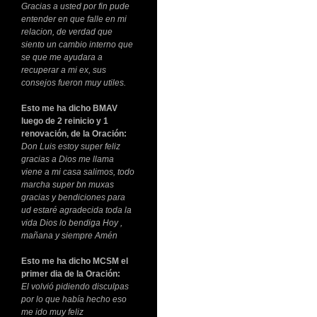
Gracias a usted por fin pude
entender en que falle en mi
relacion, de verdad que
siento un cambio interno que
se que me ayudara a
recuperar a mi ex, sus
consejos fueron muy utiles.
Esto me ha dicho BMAV
luego de 2 reinicio y 1
renovación, de la Oración:
Don Luis estoy super feliz
gracias a Dios me llama
viene a mi casa salimos, todo
marcha super bn muxas
gracias y bendiciones para
ud estaré agradecida toda la
vida Dios lo bendiga Hoy ,
mañana y siempre Amén
Esto me ha dicho MCSM el
primer dia de la Oración:
El volvió pidiendo disculpas
por lo que había hecho eso
me ido muy feliz