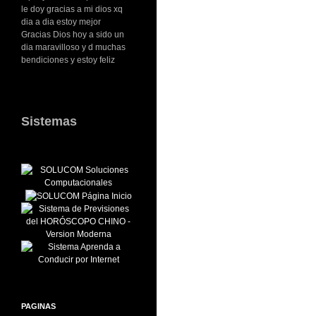
le doy gracias a mi dios xq
dia a dia estoy mejor
Gracias Dios hoy a sido un
dia maravilloso y d muchas
bendiciones y estoy feliz
Sistemas
PAGINAS