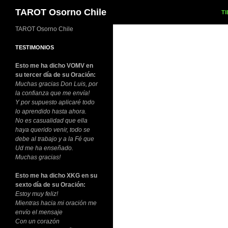
SA
Buscar
TAROT Osorno Chile
T
TAROT Osorno Chile
TESTIMONIOS
Esto me ha dicho VOMV en
su tercer día de su Oración:
Muchas gracias Don Luis, por
la confianza que me envía!
Y por supuesto aplicaré todo
lo aprendido hasta ahora.
No es casualidad que ella
haya querido venir, todo se
debe al trabajo y a la Fé que
Ud me ha enseñado.
Muchas gracias!
Esto me ha dicho XKG en su
sexto día de su Oración:
Estoy muy feliz!
Mientras hacia mi oración me
envío el mensaje
Con un corazón