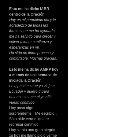
Esto me ha dicho IABR
dentro de la Oración:
Hoy es mi penultimo dia y le
agradezco de todas las
formas que me ha ayudado,
me ha servido para crecer y
volver a tener confianza y
esperanzas en mi.
Ha sido un lindo proceso y
confortable. Muchas gracias.
Esto me ha dicho AMRP hoy
a menos de una semana de
iniciada la Oración:
Lo q pasa es que yo viajo a
Ecuador y quiero q para
entonces o ante el ya allá
vuelto conmigo
Hoy pasó algo
sorprendente... Me escribió...
Sólo pide verme, quiere
regresar conmigo.
Hoy siento una gran alegria
xq hoy me llamo pidio verme