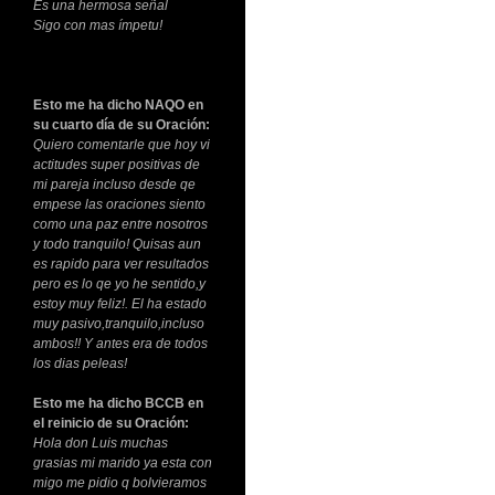
Es una hermosa señal
Sigo con mas ímpetu!
Esto me ha dicho NAQO en
su cuarto día de su Oración:
Quiero comentarle que hoy vi
actitudes super positivas de
mi pareja incluso desde qe
empese las oraciones siento
como una paz entre nosotros
y todo tranquilo! Quisas aun
es rapido para ver resultados
pero es lo qe yo he sentido,y
estoy muy feliz!. El ha estado
muy pasivo,tranquilo,incluso
ambos!! Y antes era de todos
los dias peleas!
Esto me ha dicho BCCB en
el reinicio de su Oración:
Hola don Luis muchas
grasias mi marido ya esta con
migo me pidio q bolvieramos