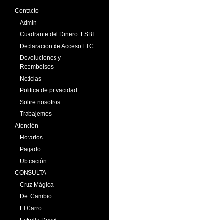
Contacto
Admin
Cuadrante del Dinero: ESBI
Declaracion de Acceso FTC
Devoluciones y
Reembolsos
Noticias
Politica de privacidad
Sobre nosotros
Trabajemos
Atención
Horarios
Pagado
Ubicación
CONSULTA
Cruz Mágica
Del Cambio
El Carro
Estrella David