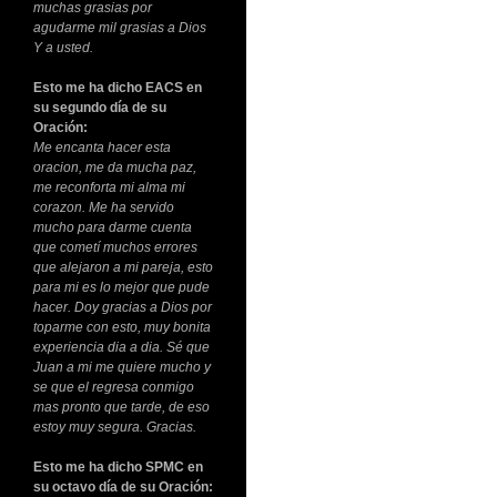
muchas grasias por
agudarme mil grasias a Dios
Y a usted.
Esto me ha dicho EACS en
su segundo día de su
Oración:
Me encanta hacer esta
oracion, me da mucha paz,
me reconforta mi alma mi
corazon. Me ha servido
mucho para darme cuenta
que cometí muchos errores
que alejaron a mi pareja, esto
para mi es lo mejor que pude
hacer. Doy gracias a Dios por
toparme con esto, muy bonita
experiencia dia a dia. Sé que
Juan a mi me quiere mucho y
se que el regresa conmigo
mas pronto que tarde, de eso
estoy muy segura. Gracias.
Esto me ha dicho SPMC en
su octavo día de su Oración: