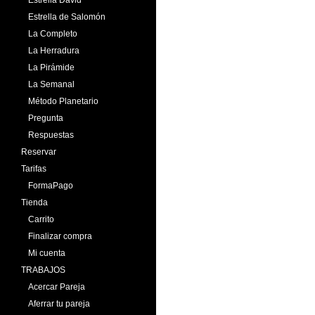
Estrella de Salomón
La Completo
La Herradura
La Pirámide
La Semanal
Método Planetario
Pregunta
Respuestas
Reservar
Tarifas
FormaPago
Tienda
Carrito
Finalizar compra
Mi cuenta
TRABAJOS
Acercar Pareja
Aferrar tu pareja