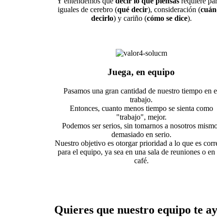
Y entendemos que
decir lo que piensas
requiere par
iguales de cerebro (
qué decir
), consideración (
cuán
decirlo
) y cariño (
cómo se dice
).
Juega, en equipo
Pasamos una gran cantidad de nuestro tiempo en e
trabajo.
Entonces, cuanto menos tiempo se sienta como
"trabajo", mejor.
Podemos ser serios, sin tomarnos a nosotros mism
demasiado en serio.
Nuestro objetivo es otorgar prioridad a lo que es corr
para el equipo, ya sea en una sala de reuniones o en
café.
Quieres que nuestro equipo te ay