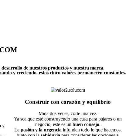
LUCOM
el desarrollo de nuestros productos y nuestra marca.
ando y creciendo, estos cinco valores permanecen constantes.
Construir con corazón y equilibrio
"Mida dos veces, corte una vez."
Ya sea que esté construyendo una casa para pájaros o un
negocio, este es un
buen consejo
.
o y
La
pasión y la urgencia
infunden todo lo que hacemos,
junto con la
sabiduría
para considerar las opciones
a