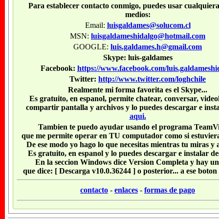
Para establecer contacto conmigo, puedes usar cualquiera
medios:
Email:
luisgaldames@solucom.cl
MSN:
luisgaldameshidalgo@hotmail.com
GOOGLE:
luis.galdames.h@gmail.com
Skype: luis-galdames
Facebook:
https://www.facebook.com/luis.galdameshi
Twitter:
http://www.twitter.com/loghchile
Realmente mi forma favorita es el Skype...
Es gratuito, en espanol, permite chatear, conversar, vide
compartir pantalla y archivos y lo puedes descargar e inst
aqui.
Tambien te puedo ayudar usando el programa TeamVi
que me permite operar en TU computador como si estuviera
De ese modo yo hago lo que necesitas mientras tu miras y 
Es gratuito, en espanol y lo puedes descargar e instalar d
En la seccion Windows dice Version Completa y hay un
que dice: [ Descarga v10.0.36244 ] o posterior... a ese boton l
contacto
-
enlaces
-
formas de pago