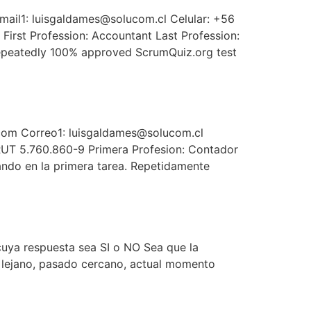
il1: luisgaldames@solucom.cl Celular: +56
First Profession: Accountant Last Profession:
Repeatedly 100% approved ScrumQuiz.org test
om Correo1: luisgaldames@solucom.cl
 RUT 5.760.860-9 Primera Profesion: Contador
ndo en la primera tarea. Repetidamente
cuya respuesta sea SI o NO Sea que la
o lejano, pasado cercano, actual momento