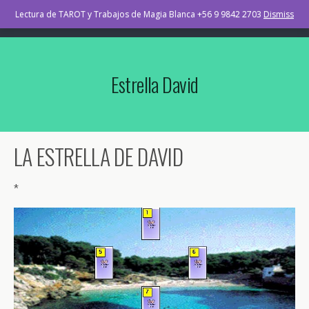
TAROT Osorno Chile
Lectura de TAROT y Trabajos de Magia Blanca +56 9 9842 2703
Dismiss
Estrella David
LA ESTRELLA DE DAVID
*