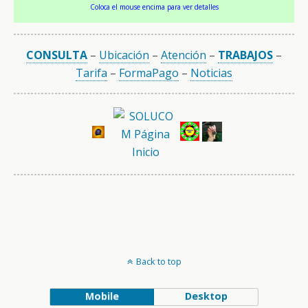
Coloca el mouse encima para ver detalles
CONSULTA
–
Ubicación
–
Atención
–
TRABAJOS
–
Tarifa
–
FormaPago
–
Noticias
Back to top
Mobile
Desktop