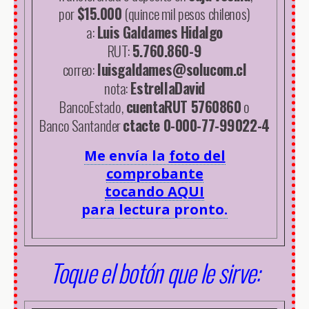
por
$15.000
(quince mil pesos chilenos)
a:
Luis Galdames Hidalgo
RUT:
5.760.860-9
correo:
luisgaldames@solucom.cl
nota:
EstrellaDavid
BancoEstado,
cuentaRUT 5760860
o
Banco Santander
ctacte 0-000-77-99022-4
Me envía la
foto del
comprobante
tocando AQUI
para lectura pronto.
Toque el botón que le sirve: