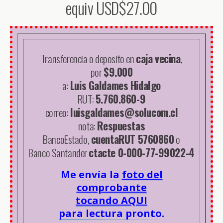
equiv USD$27.00
Transferencia o deposito en
caja vecina
,
por
$9.000
a:
Luis Galdames Hidalgo
RUT:
5.760.860-9
correo:
luisgaldames@solucom.cl
nota:
Respuestas
BancoEstado,
cuentaRUT 5760860
o
Banco Santander
ctacte 0-000-77-99022-4
Me envía la
foto del
comprobante
tocando AQUI
para lectura pronto.