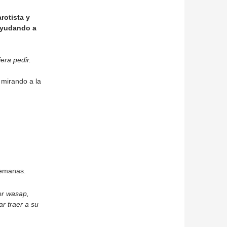
rotista y
ayudando a
era pedir.
 mirando a la
semanas.
por wasap,
r traer a su