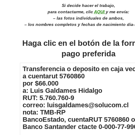
Si decide hacer el trabajo,
para contactarme, clic
AQUI
y me envía:
– las fotos individuales de ambos,
– los nombres completos y fechas de nacimiento dia
Haga clic en el botón de la fo
pago preferida
Transferencia o deposito en
caja ve
a cuentarut
5760860
por
$66.000
a:
Luis Galdames Hidalgo
RUT:
5.760.760-9
correo:
luisgaldames@solucom.cl
nota:
TMB-RP
BancoEstado,
cuentaRUT 5760860
o
Banco Santander
ctacte 0-000-77-99