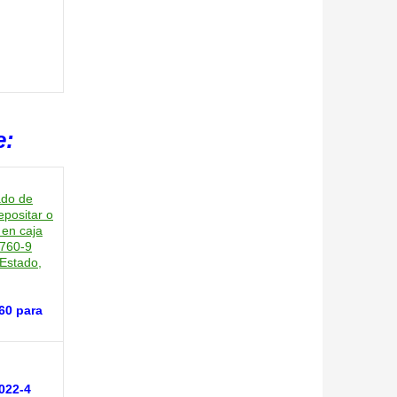
e:
60 para
022-4