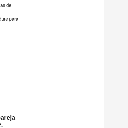
as del
dure para
pareja
.