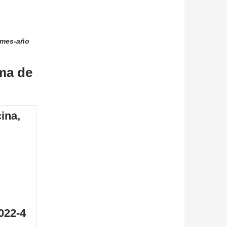
-mes-año
rma de
cina
,
022-4