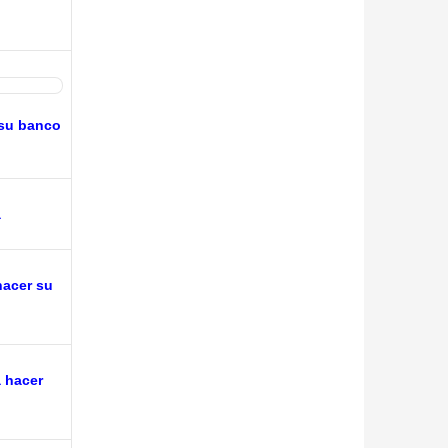
 su banco
a
hacer su
 hacer