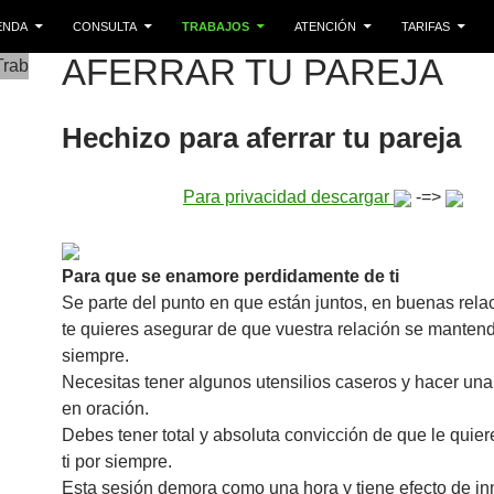
LTAR AL CONTENIDO
ENDA
CONSULTA
TRABAJOS
ATENCIÓN
TARIFAS
AFERRAR TU PAREJA
Hechizo para aferrar tu pareja
Para privacidad descargar
-=>
Para que se enamore perdidamente de ti
Se parte del punto en que están juntos, en buenas relac
te quieres asegurar de que vuestra relación se mantend
siempre.
Necesitas tener algunos utensilios caseros y hacer una
en oración.
Debes tener total y absoluta convicción de que le quiere
ti por siempre.
Esta sesión demora como una hora y tiene efecto de in