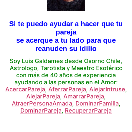
Si te puedo ayudar a hacer que tu
pareja
se acerque a tu lado para que
reanuden su idilio
Soy Luis Galdames desde Osorno Chile,
Astrologo, Tarotista y Maestro Esotérico
con más de 40 años de experiencia
ayudando a las personas en el Amor:
AcercarPareja
,
AferrarPareja
,
AlejarIntruse
,
AlejarPareja
,
AmarrarPareja
,
AtraerPersonaAmada
,
DominarFamilia
,
DominarPareja
,
RecuperarPareja