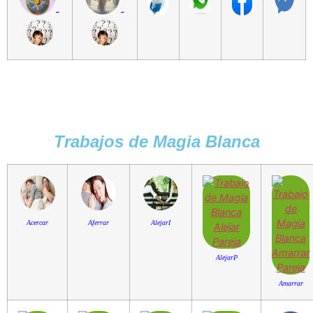
-
-
Trabajos de Magia Blanca
Acercar
Aferrar
AlejarI
AlejarP
Amarrar