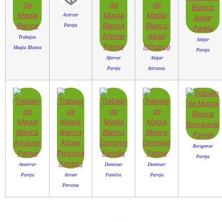
Acercar
Pareja
Trabajos
Alejar
Magia Blanca
Pareja
Aferrar
Alejar
Pareja
Intrusoa
Recuperar
Pareja
Amarrar
Dominar
Dominar
Pareja
Atraer
Familia
Pareja
Persona