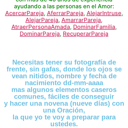
ayudando a las personas en el Amor:
AcercarPareja
,
AferrarPareja
,
AlejarIntruse
,
AlejarPareja
,
AmarrarPareja
,
AtraerPersonaAmada
,
DominarFamilia
,
DominarPareja
,
RecuperarPareja
Necesitas tener su fotografía de
frente, sin gafas, donde los ojos se
vean nitidos, nombre y fecha de
nacimiento dd-mm-aaaa
mas algunos elementos caseros
comunes, fáciles de conseguir
y hacer una novena (nueve días) con
una Oración,
la que yo te voy a preparar para
ustedes.