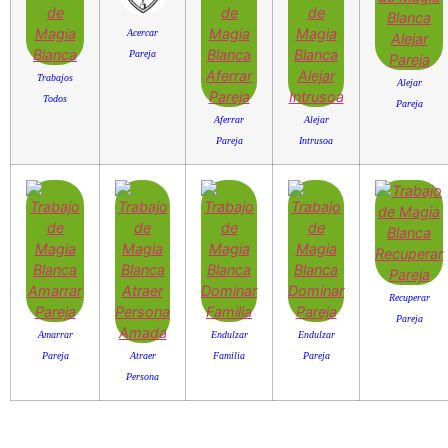
Acercar
Pareja
Trabajos
Alejar
Todos
Pareja
Aferrar
Alejar
Pareja
Intrusoa
Recuperar
Pareja
Amarrar
Endulzar
Endulzar
Pareja
Atraer
Familia
Pareja
Persona