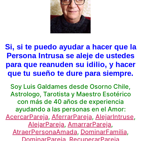
Si, si te puedo ayudar a hacer que la
Persona Intrusa se aleje de ustedes
para que reanuden su idilio, y hacer
que tu sueño te dure para siempre.
Soy Luis Galdames desde Osorno Chile,
Astrologo, Tarotista y Maestro Esotérico
con más de 40 años de experiencia
ayudando a las personas en el Amor:
AcercarPareja
,
AferrarPareja
,
AlejarIntruse
,
AlejarPareja
,
AmarrarPareja
,
AtraerPersonaAmada
,
DominarFamilia
,
DominarPareja
,
RecuperarPareja