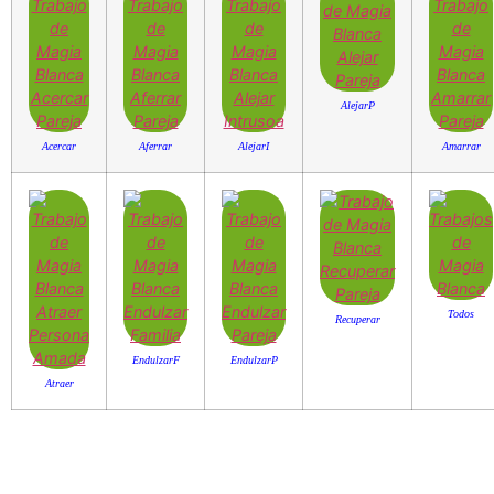
AlejarP
Acercar
Aferrar
AlejarI
Amarrar
Todos
Recuperar
EndulzarF
EndulzarP
Atraer