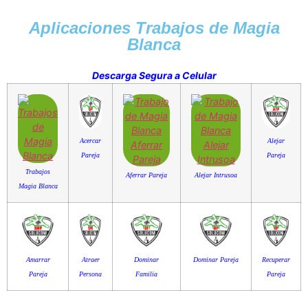
Aplicaciones Trabajos de Magia
Blanca
Descarga Segura a Celular
Acercar
Alejar
Pareja
Pareja
Trabajos
Aferrar Pareja
Alejar Intrusoa
Magia Blanca
Amarrar
Atraer
Dominar
Dominar Pareja
Recuperar
Pareja
Persona
Familia
Pareja